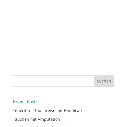
und Menschen mit Sehbehinderungen
tauchen wollen. Dabei geht es beim
Tauchen um das unter Wasser sein. Und
das umfasst das völlige Eintauchen...
Suchen
Recent Posts
Teneriffa – Tauchreise mit Handicap
Tauchen mit Amputation